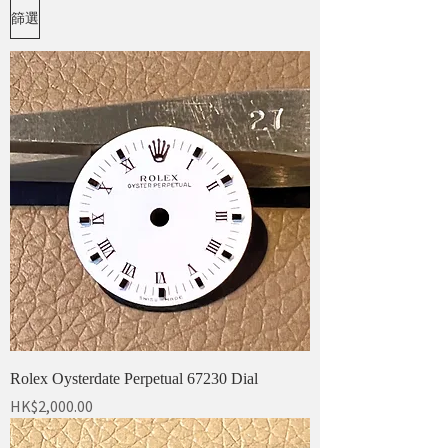
篩選
Rolex Oysterdate Perpetual 67230 Dial
價格
HK$2,000.00