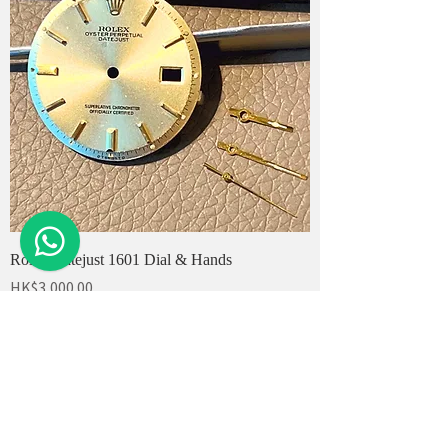
Rolex Datejust 1601 Dial & Hands
價格
HK$3,000.00