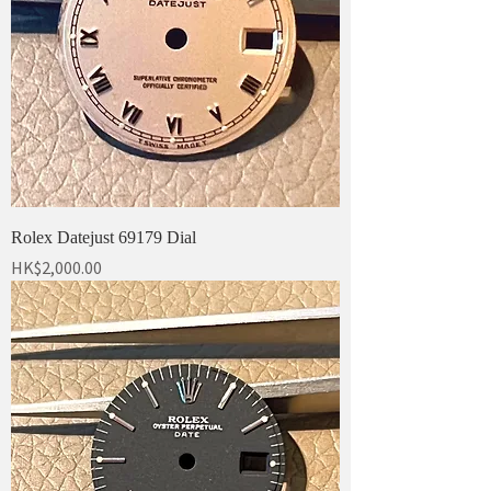
Rolex Datejust 69179 Dial
價格
HK$2,000.00