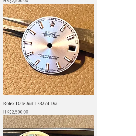
HK$2,500.00
Rolex Date Just 178274 Dial
價格
HK$2,500.00