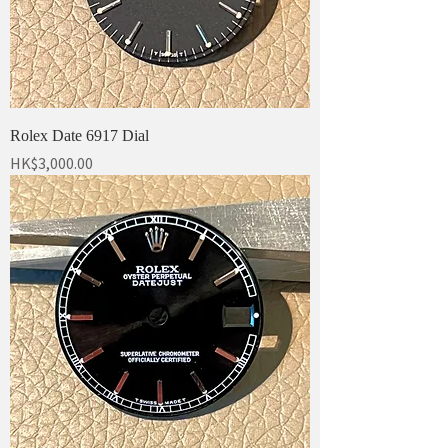
Rolex Date 6917 Dial
價格
HK$3,000.00