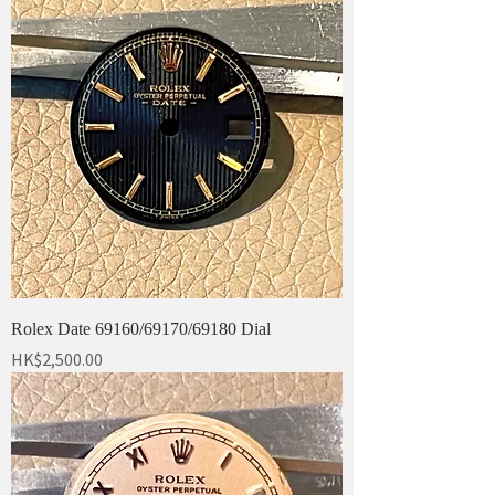
Rolex Date 69160/69170/69180 Dial
價格
HK$2,500.00