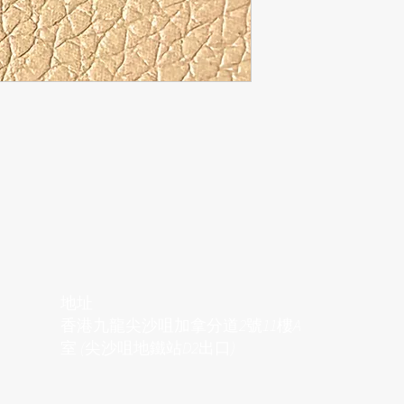
地址
香港九龍尖沙咀加拿分道2號11樓A
室 (尖沙咀地鐵站D2出口)