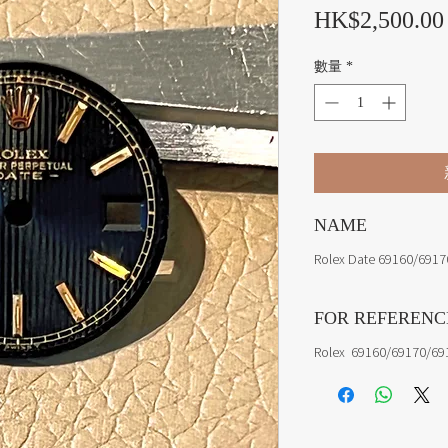
HK$2,500.00
數量
*
NAME
Rolex Date 69160/6917
FOR REFERENC
Rolex 69160/69170/69