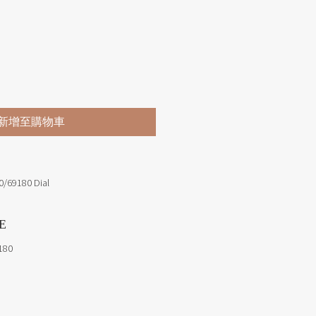
價格
新增至購物車
0/69180 Dial
E
180