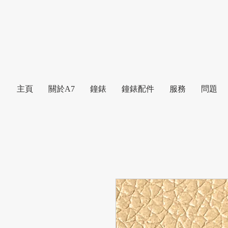
主頁
關於A7
鐘錶
鐘錶配件
服務
問題