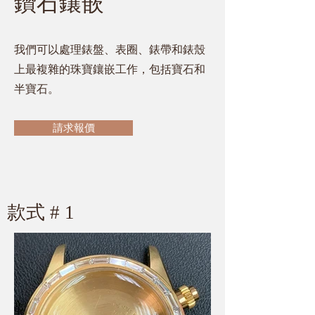
鑽石鑲嵌
我們可以處理錶盤、表圈、錶帶和錶殼
上最複雜的珠寶鑲嵌工作，包括寶石和
半寶石。
請求報價
​款式 # 1