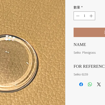
數量
*
NAME
Seiko Plexigrass
FOR REFERENC
Seiko 6159