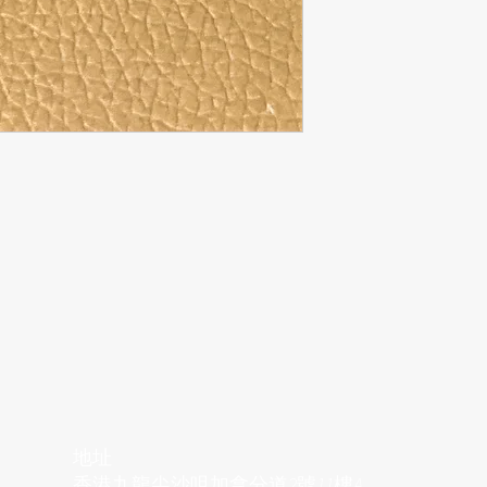
地址
香港九龍尖沙咀加拿分道2號11樓A