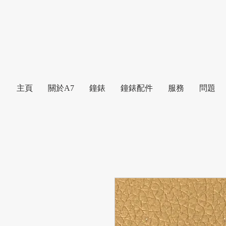
主頁
關於A7
鐘錶
鐘錶配件
服務
問題