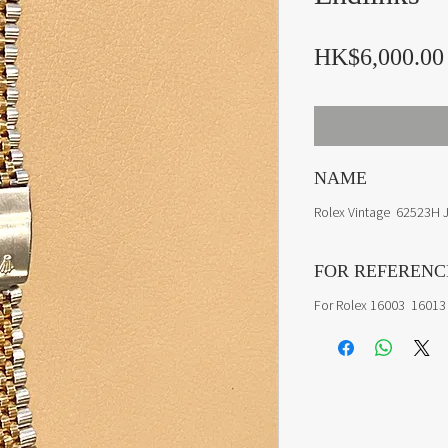
HK$6,000.00
NAME
Rolex Vintage 62523H J
FOR REFERENC
For Rolex 16003 16013