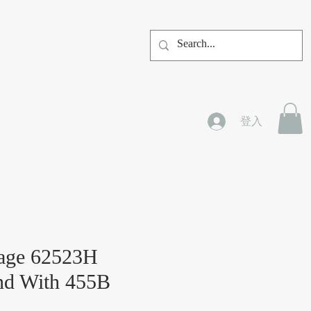
登入
tage 62523H
nd With 455B