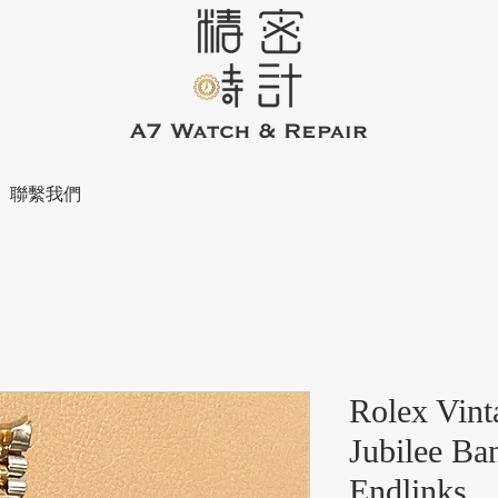
聯繫我們
Rolex Vin
Jubilee Ba
Endlinks