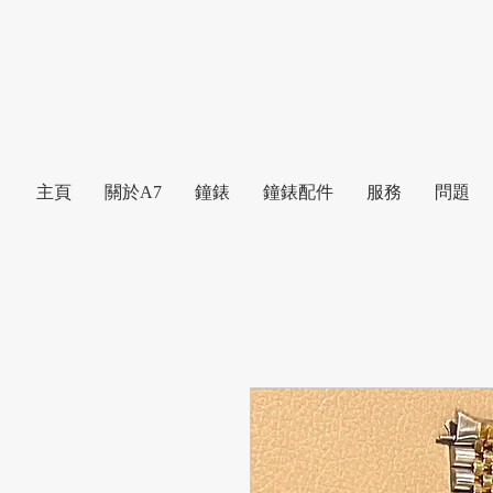
主頁
關於A7
鐘錶
鐘錶配件
服務
問題