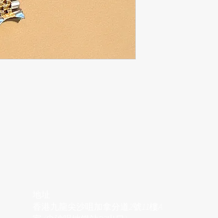
地址
香港九龍尖沙咀加拿分道2號11樓A