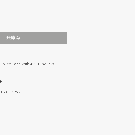
價格
無庫存
ubilee Band With 455B Endlinks
E
 1603 16253