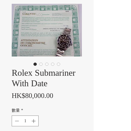
Rolex Submariner
With Date
價格
HK$80,000.00
數量
*