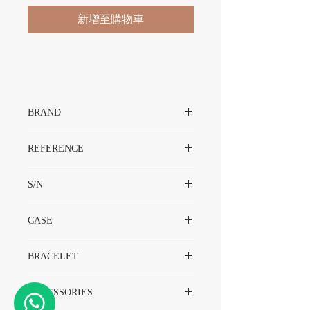
新增至購物車
BRAND
Rolex
REFERENCE
16600
S/N
U334XXX
CASE
Stainless Steel
BRACELET
93160
ACCESSORIES