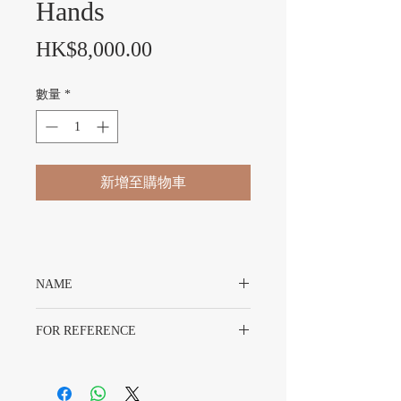
Hands
價
HK$8,000.00
格
數量
*
新增至購物車
NAME
Rolex Explorer II 16570 Dial & Hands
FOR REFERENCE
Rolex 16570