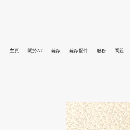
主頁
關於A7
鐘錶
鐘錶配件
服務
問題