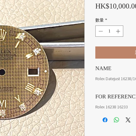
HK$10,000.0
數量
*
NAME
Rolex Datejust 16238/1
FOR REFERENC
Rolex 16238 16233