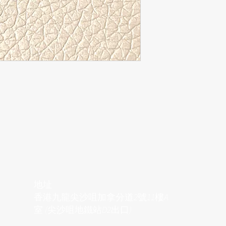
地址
香港九龍尖沙咀加拿分道2號11樓A
室 (尖沙咀地鐵站D2出口)