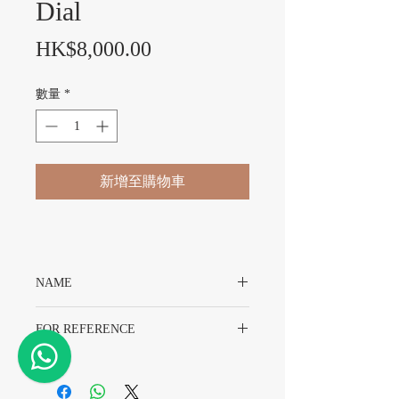
Dial
價格
HK$8,000.00
數量
*
新增至購物車
NAME
Rolex 1803 Day-Date Wide-Boy Dial
FOR REFERENCE
Rolex 1803