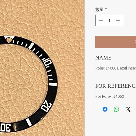
數量
*
NAME
Rolex 14060 Bezel Inser
FOR REFERENC
For Rolex 14060