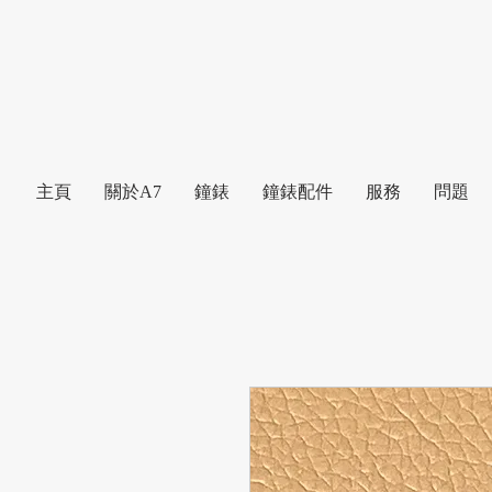
主頁
關於A7
鐘錶
鐘錶配件
服務
問題