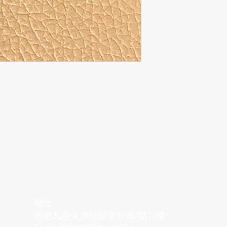
地址
香港九龍尖沙咀加拿分道2號11樓A