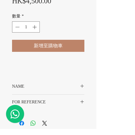
價格
HK$4,500.00
數量
*
新增至購物車
NAME
Rolex 116610 Crystal With Original Packing
FOR REFERENCE
Rolex 116610