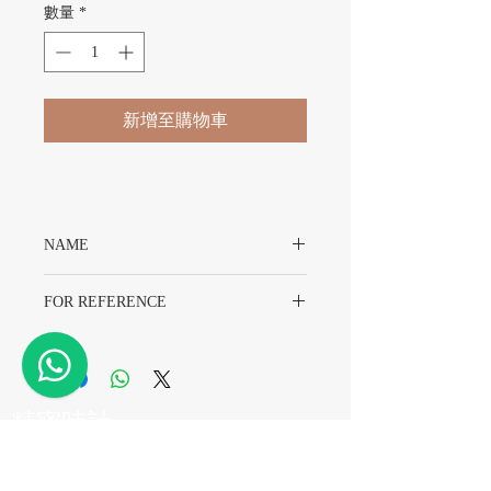
數量
*
新增至購物車
NAME
Original Rolex GMT Bezel Insert
FOR REFERENCE
For Rolex 1675 16750
​精密時計
電話
+852 2882 8318
WhatsApp
+852 6718 8777