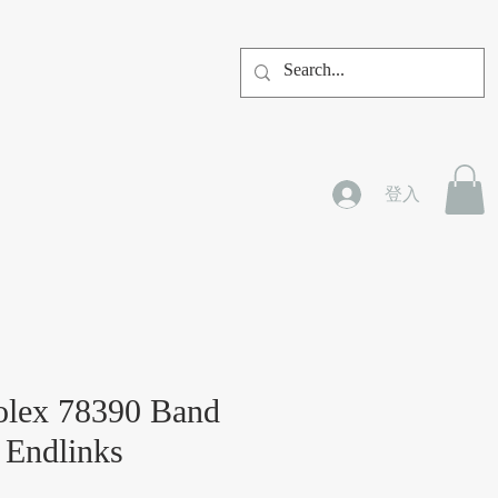
登入
olex 78390 Band
 Endlinks