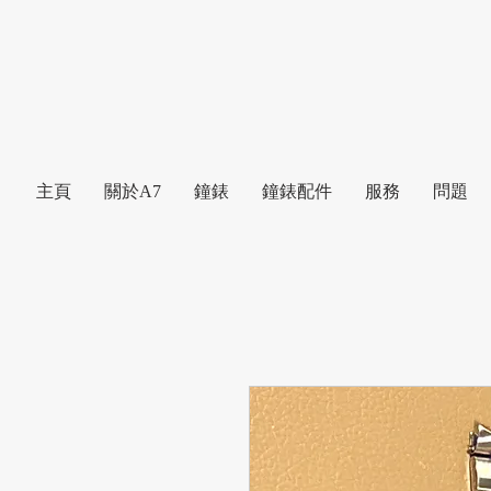
主頁
關於A7
鐘錶
鐘錶配件
服務
問題