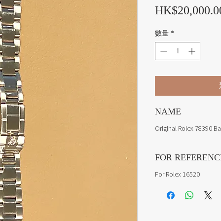
HK$20,000.0
數量
*
NAME
Original Rolex 78390 B
FOR REFERENC
For Rolex 16520