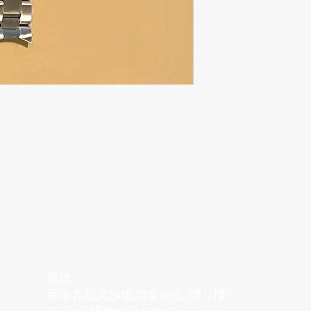
地址
香港九龍尖沙咀加拿分道2號11樓A