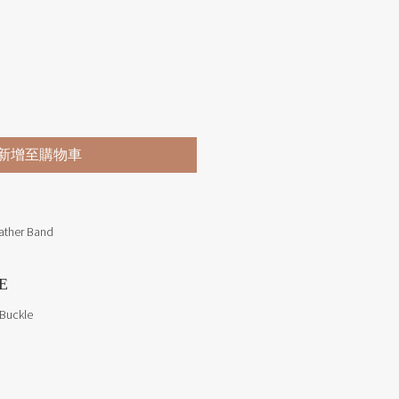
價格
新增至購物車
eather Band
E
Buckle