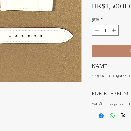
HK$1,500.00
數量
*
NAME
Original JLC Alligator L
FOR REFERENC
For 18mm Lugs- 16mm 