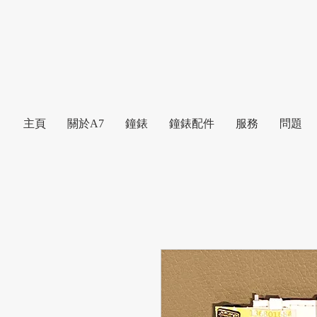
主頁
關於A7
鐘錶
鐘錶配件
服務
問題