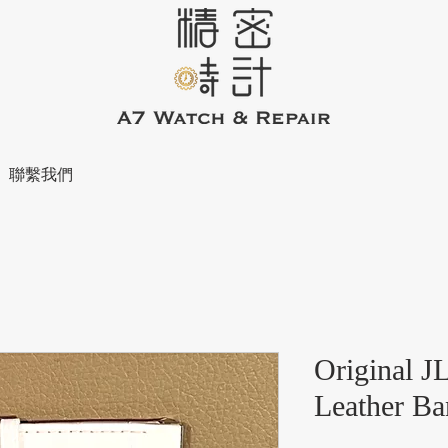
聯繫我們
Original J
Leather B