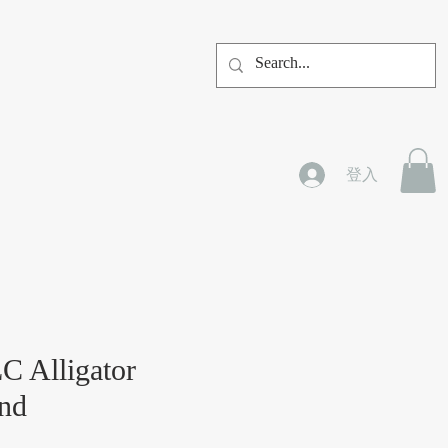
登入
LC Alligator
and